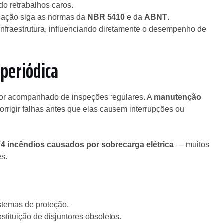
ndo retrabalhos caros.
alação siga as normas da
NBR 5410
e da
ABNT
.
a infraestrutura, influenciando diretamente o desempenho de
periódica
 for acompanhado de inspeções regulares. A
manutenção
corrigir falhas antes que elas causem interrupções ou
4 incêndios causados por sobrecarga elétrica
— muitos
es.
stemas de proteção.
stituição de disjuntores obsoletos.