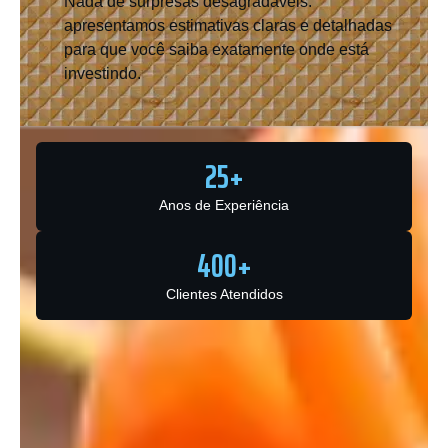
Nada de surpresas desagradáveis:
apresentamos estimativas claras e detalhadas
para que você saiba exatamente onde está
investindo.
25
+
Anos de Experiência
400
+
Clientes Atendidos