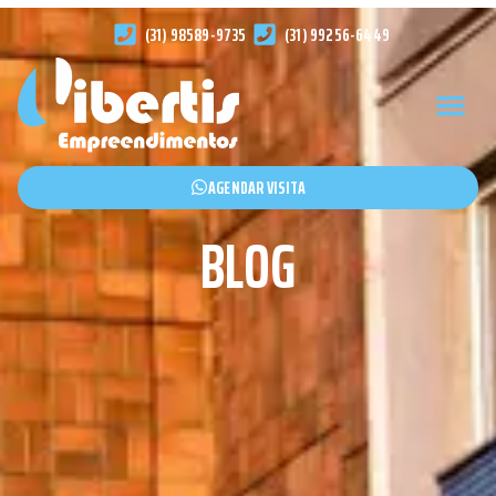
(31) 98589-9735
(31) 99256-6449
AGENDAR VISITA
BLOG