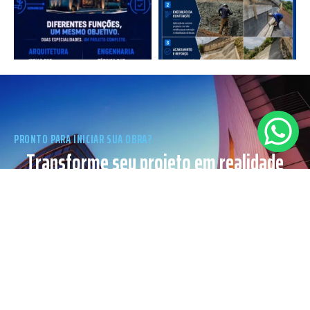
PRONTO PARA INICIAR SUA OBRA?
Transforme seu projeto em realidade
com a Libertis.
Solicite um orçamento sem
compromisso.
SOLICITAR VISITA
(31) 9 8589-9735