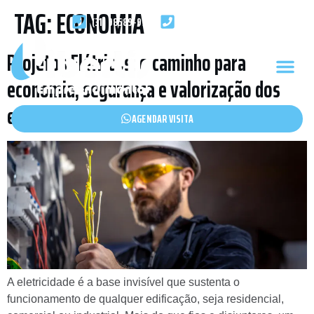
TAG:
ECONOMIA
(31) 98589-9735
(31) 99256-6449
Projetos Elétricos: o caminho para
economia, segurança e valorização dos
espaços
AGENDAR VISITA
A eletricidade é a base invisível que sustenta o
funcionamento de qualquer edificação, seja residencial,