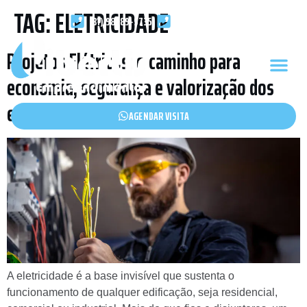
TAG:
ELETRICIDADE
(31) 98589-9735
(31) 99256-6449
Projetos Elétricos: o caminho para
economia, segurança e valorização dos
espaços
AGENDAR VISITA
A eletricidade é a base invisível que sustenta o
funcionamento de qualquer edificação, seja residencial,